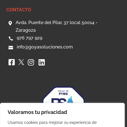
CONTACTO
Avda. Puente del Pilar, 37 local 50014 -

Zaragoza
976 797 929

info@goyasoluciones.com




Valoramos tu privacidad
Usamos cookies para mejorar su experiencia de