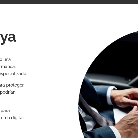
oya
mo una
rmática,
specializado.
ara proteger
 podrían
 para
orno digital