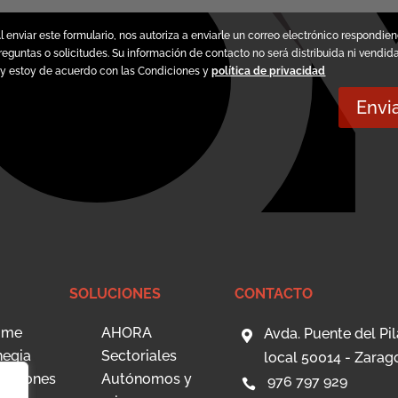
l enviar este formulario, nos autoriza a enviarle un correo electrónico respondie
reguntas o solicitudes. Su información de contacto no será distribuida ni vendid
 y estoy de acuerdo con las Condiciones y
política de privacidad
Envi
SOLUCIONES
CONTACTO
ome
AHORA
Avda. Puente del Pil

negia
Sectoriales
local 50014 - Zarag
luciones
Autónomos y
976 797 929
