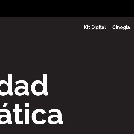
Kit Digital
Cinegia
idad
ática