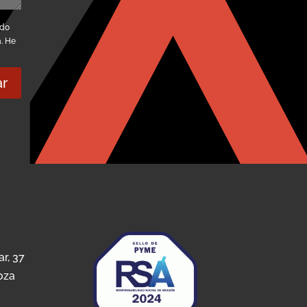
ndo
a. He
ar
ar, 37
oza