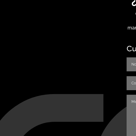
man
Cu