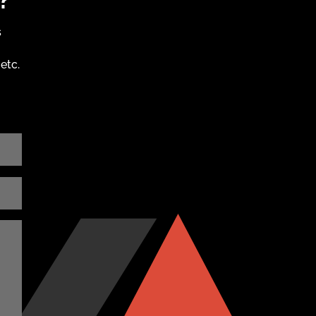
s
etc.