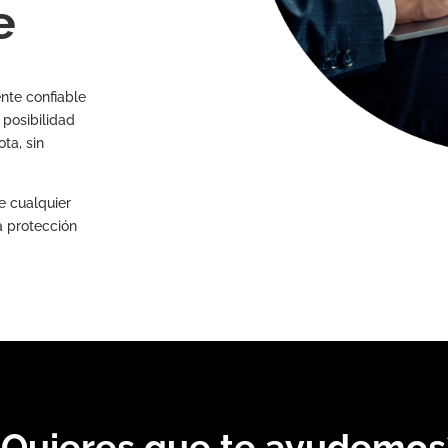
e
nte confiable
 posibilidad
ta, sin
e cualquier
a protección
¿Quieres que te ayudemos