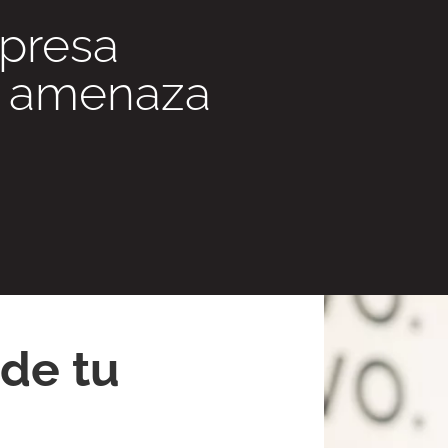
presa
r amenaza
de tu