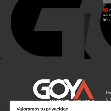
A
sus p
leído
H
Ci
So
Valoramos tu privacidad
Especialistas en soluciones