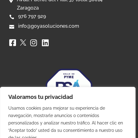

Zaragoza
976 797 929

info@goyasoluciones.com




Valoramos tu privacidad
Usamos cookies para mejorar su experiencia de
navegación, mostrarle anuncios o contenidos
personalizados y analizar nuestro tráfico. Al hacer clic en
“Aceptar todo” usted da su consentimiento a nuestro uso
×
de las cookies.