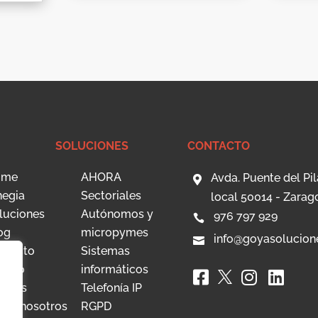
SOLUCIONES
CONTACTO
ome
AHORA
Avda. Puente del Pil

negia
Sectoriales
local 50014 - Zarag
luciones
Autónomos y
976 797 929

og
micropymes
info@goyasolucion

ntacto
Sistemas
ceso
informáticos



ientes
Telefonía IP
bre nosotros
RGPD