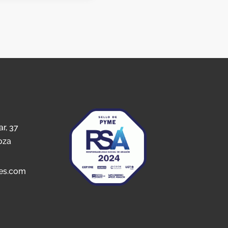
ar, 37
oza
es.com