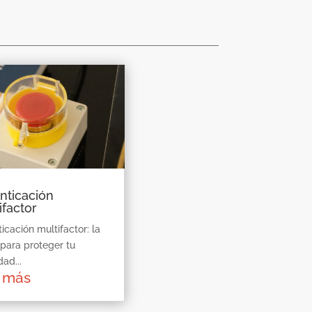
nticación
ifactor
icación multifactor: la
 para proteger tu
dad...
r más