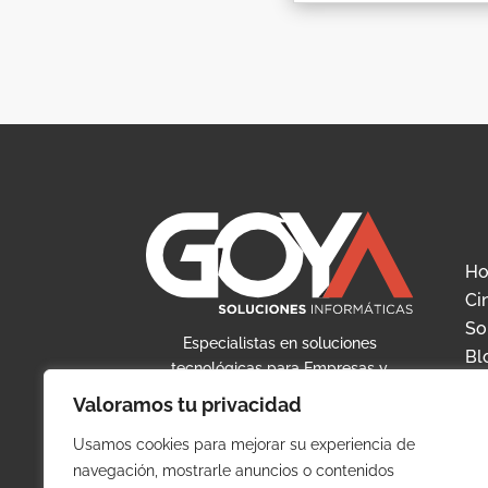
H
Ci
So
Especialistas en soluciones
Bl
tecnológicas para Empresas y
Co
Profesionales. Empresa innovadora,
Valoramos tu privacidad
Ac
con jóvenes y cualificados
cl
profesionales, aportando soluciones
Usamos cookies para mejorar su experiencia de
tanto a pequeñas empresas, como a
So
navegación, mostrarle anuncios o contenidos